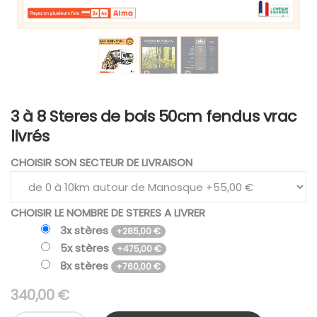
3 à 8 Steres de bois 50cm fendus vrac
livrés
CHOISIR SON SECTEUR DE LIVRAISON
CHOISIR LE NOMBRE DE STERES A LIVRER
3x stères
+
285,00
€
5x stères
+
475,00
€
8x stères
+
760,00
€
340,00
€