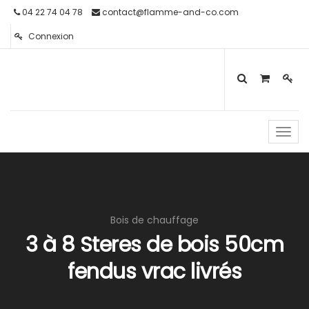
04 22 74 04 78
contact@flamme-and-co.com
Connexion
Toggl
navig
Bois de chauffage
3 à 8 Steres de bois 50cm
fendus vrac livrés