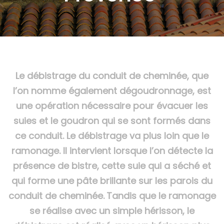
Le débistrage du conduit de cheminée, que
l’on nomme également dégoudronnage, est
une opération nécessaire pour évacuer les
suies et le goudron qui se sont formés dans
ce conduit. Le débistrage va plus loin que le
ramonage. Il intervient lorsque l’on détecte la
présence de bistre, cette suie qui a séché et
qui forme une pâte brillante sur les parois du
conduit de cheminée.
Tandis que le ramonage
se réalise avec un simple hérisson, le