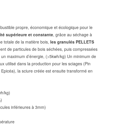
ustible propre, économique et écologique pour le
ité supérieure et constante
, grâce au séchage à
e totale de la matière bois,
les granulés PELLETS
ent de particules de bois séchées, puis compressées
sant un maximum d’énergie, (>5kwh/kg) Un minimum de
x utilisé dans la production pour les sciages (Pin
 Epicéa), la sciure créée est ensuite transformé en
wh/kg)
%)
icules inférieures à 3mm)
pérature