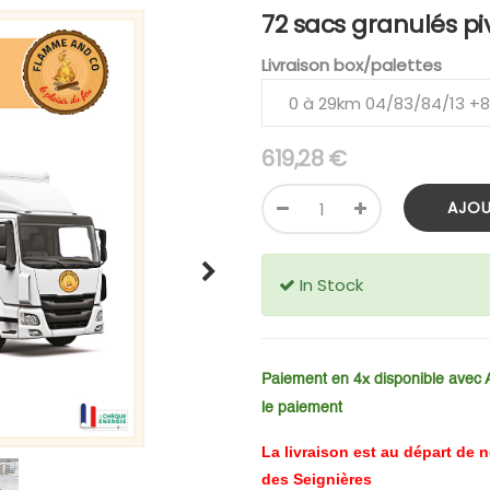
72 sacs granulés pi
Livraison box/palettes
619,28
€
AJOU
Suivant
In Stock
Paiement en 4x disponible avec 
le
paiement
La livraison est au départ d
des Seignières