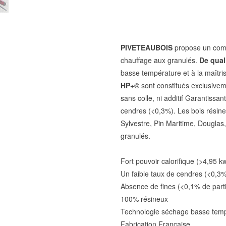
PIVETEAUBOIS
propose un comb
chauffage aux granulés.
De qual
basse température et à la maîtris
HP+
©
sont constitués exclusivem
sans colle, ni additif Garantis
cendres (<0,3%). Les bois résineu
Sylvestre, Pin Maritime, Douglas,
granulés.
Fort pouvoir calorifique (>4,95 k
Un faible taux de cendres (<0,3
Absence de fines (<0,1% de part
100% résineux
Technologie séchage basse tem
Fabrication Française