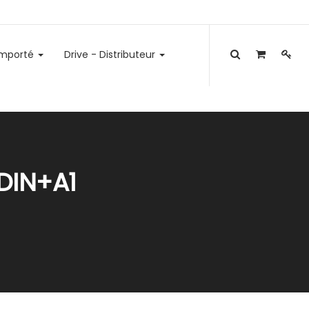
emporté
Drive - Distributeur
DIN+A1