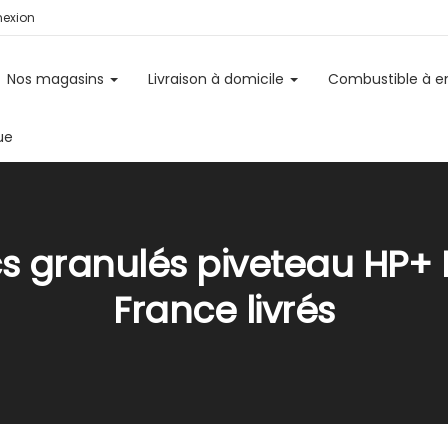
exion
Nos magasins
Livraison à domicile
Combustible à 
ue
cs granulés piveteau HP+ 
France livrés