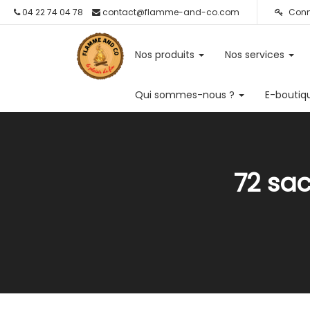
04 22 74 04 78
contact@flamme-and-co.com
Conn
Nos produits
Nos services
Qui sommes-nous ?
E-boutiq
72 sa