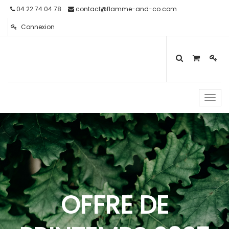
04 22 74 04 78
contact@flamme-and-co.com
Connexion
Toggl
navig
OFFRE DE