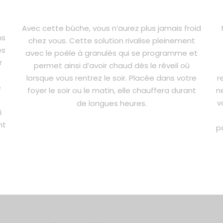
e
Avec cette bûche, vous n’aurez plus jamais froid
ns
chez vous. Cette solution rivalise pleinement
es
avec le poêle à granulés qui se programme et
r
permet ainsi d’avoir chaud dès le réveil où
lorsque vous rentrez le soir. Placée dans votre
r
e
foyer le soir ou le matin, elle chauffera durant
n
n
v
de longues heures.
i
nt
p