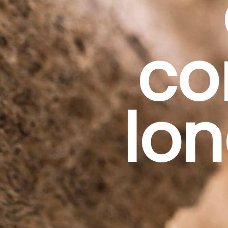
co
lo