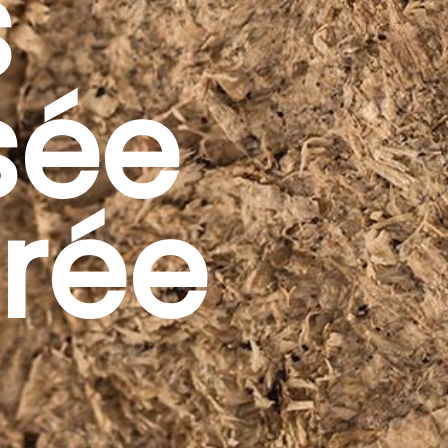
s
sée
rée