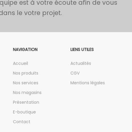
quipe est à votre écoute afin de vous
ns le votre projet.
NAVIGATION
LIENS UTILES
Accueil
Actualités
Nos produits
CGV
Nos services
Mentions légales
Nos magasins
Présentation
E-boutique
Contact