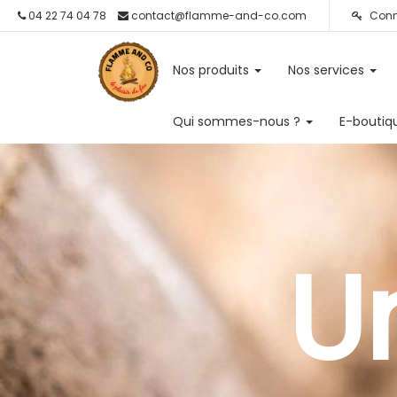
04 22 74 04 78
contact@flamme-and-co.com
Conn
Nos produits
Nos services
Qui sommes-nous ?
E-boutiq
U