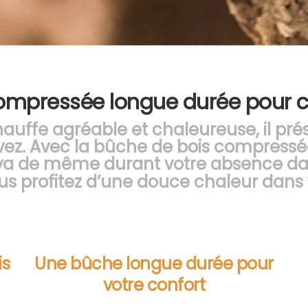
ompressée longue durée pour c
auffe agréable et chaleureuse, il présen
vez. Avec la bûche de bois compressé
en va de même durant votre absence da
 vous profitez d’une douce chaleur dan
is
Une bûche longue durée pour
votre confort