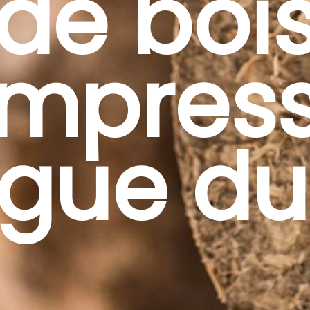
de boi
mpres
ngue du