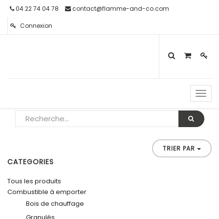
04 22 74 04 78
contact@flamme-and-co.com
Connexion
Toggl
navig
TRIER PAR
CATEGORIES
Tous les produits
Combustible à emporter
Bois de chauffage
Granulés