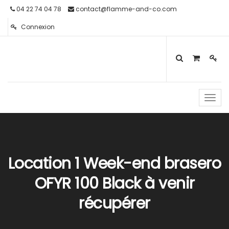
04 22 74 04 78
contact@flamme-and-co.com
Connexion
Toggl
navig
Location 1 Week-end brasero
OFYR 100 Black à venir
récupérer